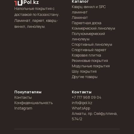
Каталог
iPol
.
kz
Кварц-винил и SPC
Напольные покрытия с
ламинат
доставкой по Казахстану.
Ламинат
Ламинат, паркет, кварц-
Паркетная доска
винил, линолеум.
Коммерческий линолеум
Полукоммерческий
линолеум
Спортивный линолеум
Спортивный паркет
Ковровая плитка
Резиновые покрытия
Модульные покрытия
Шоу покрытия
Другие товары
Покупателям
Контакты
Контакты
+7 777 968 09 04
Конфиденциальность
info@ipol.kz
Instagram
WhatsApp
Алматы
,
пр. Сейфуллина,
574/2