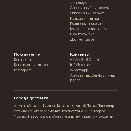
линолеум
Спортивный линолеум
Спортивный паркет
Ковровая плитка
Резиновые покрытия
Модульные покрытия
Шоу покрытия
Другие товары
Покупателям
Контакты
Контакты
+7 777 968 09 04
Конфиденциальность
info@ipol.kz
Instagram
WhatsApp
Алматы
,
пр. Сейфуллина,
574/2
Города доставки
Алматы
Астана
Шымкент
Караганда
Актобе
Тараз
Павлодар
Усть-Каменогорск
Семей
Атырау
Костанай
Кызылорда
Уральск
Петропавловск
Актау
Темиртау
Туркестан
Кокшетау