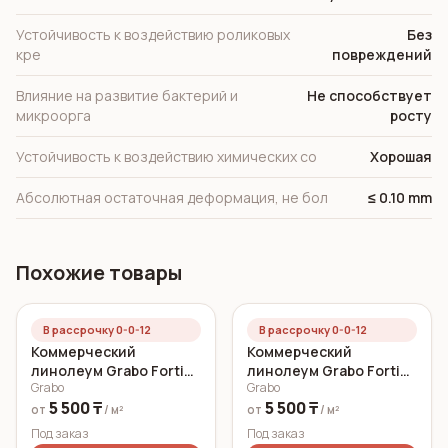
Устойчивость к воздействию роликовых
Без
кре
повреждений
Влияние на развитие бактерий и
Не способствует
микроорга
росту
Устойчивость к воздействию химических со
Хорошая
Абсолютная остаточная деформация, не бол
≤ 0.10 mm
Похожие товары
В рассрочку 0-0-12
В рассрочку 0-0-12
Коммерческий
Коммерческий
линолеум Grabo Fortis
линолеум Grabo Fortis
Grabo
Grabo
CANARI 2 мм
SAND 2 мм
5 500 ₸
5 500 ₸
от
/ м²
от
/ м²
Под заказ
Под заказ