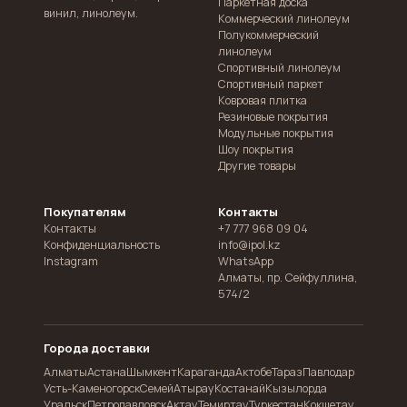
Паркетная доска
винил, линолеум.
Коммерческий линолеум
Полукоммерческий
линолеум
Спортивный линолеум
Спортивный паркет
Ковровая плитка
Резиновые покрытия
Модульные покрытия
Шоу покрытия
Другие товары
Покупателям
Контакты
Контакты
+7 777 968 09 04
Конфиденциальность
info@ipol.kz
Instagram
WhatsApp
Алматы
,
пр. Сейфуллина,
574/2
Города доставки
Алматы
Астана
Шымкент
Караганда
Актобе
Тараз
Павлодар
Усть-Каменогорск
Семей
Атырау
Костанай
Кызылорда
Уральск
Петропавловск
Актау
Темиртау
Туркестан
Кокшетау