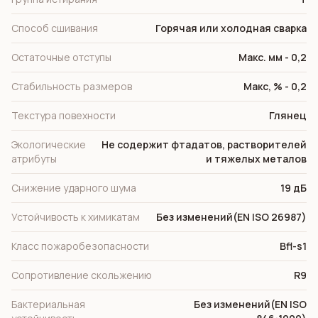
Способ сшивания
Горячая или холодная сварка
Остаточные отступы
Макс. мм - 0,2
Стабильность размеров
Макс, % - 0,2
Текстура повехности
Глянец
Экологические
Не содержит фтадатов, растворителей
атрибуты
и тяжелых металов
Снижение ударного шума
19 дБ
Устойчивость к химикатам
Без изменений(EN ISO 26987)
Класс пожаробезопасности
Bfl-s1
Сопротивление скольжению
R9
Бактериальная
Без изменений(EN ISO