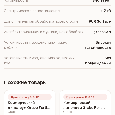
устойчивость
846:1999)
Электрическое сопротивление
< 2 кВ
Дополнительная обработка поверхности
PUR Surface
Антибактериальная и фунгицидная обработк
graboSAN
Устойчивость к воздействию ножек
Высокая
мебели
устойчивость
Устойчивость к воздействию роликовых
Без
кре
повреждений
Похожие товары
В рассрочку 0-0-12
В рассрочку 0-0-12
Коммерческий
Коммерческий
линолеум Grabo Fortis
линолеум Grabo Fortis
Grabo
Grabo
CANARI 2 мм
SAND 2 мм