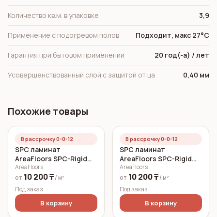
Количество кв.м. в упаковке
3,9
Применение с подогревом полов
Подходит, макс 27°C
Гарантия при бытовом применении
20 год(-а) / лет
Усовершенствованный слой с защитой от ца
0,40 мм
Похожие товары
В рассрочку 0-0-12
В рассрочку 0-0-12
SPC ламинат
SPC ламинат
AreaFloors SPC-Rigid
AreaFloors SPC-Rigid
AreaFloors
AreaFloors
Click Дуб морской
Click Осенний дуб
10 200 ₸
10 200 ₸
750x150 6 мм
750x150 5 мм
от
/ м²
от
/ м²
Под заказ
Под заказ
В корзину
В корзину