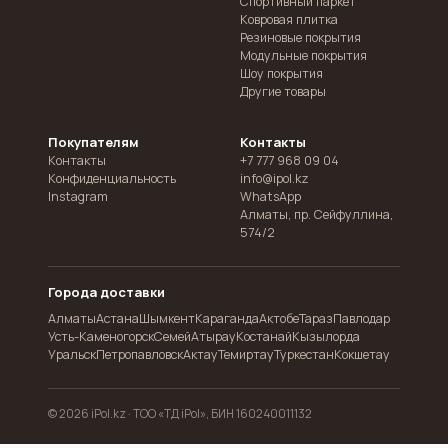
Спортивный паркет
Ковровая плитка
Резиновые покрытия
Модульные покрытия
Шоу покрытия
Другие товары
Покупателям
Контакты
Контакты
+7 777 968 09 04
Конфиденциальность
info@ipol.kz
Instagram
WhatsApp
Алматы
,
пр. Сейфуллина,
574/2
Города доставки
Алматы
Астана
Шымкент
Караганда
Актобе
Тараз
Павлодар
Усть-Каменогорск
Семей
Атырау
Костанай
Кызылорда
Уральск
Петропавловск
Актау
Темиртау
Туркестан
Кокшетау
© 2026 iPol.kz ·
ТОО «ТД iPol», БИН 160240011132