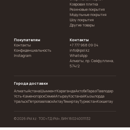
Ковровая плитка
Резиновые покрытия
Модульные покрытия
Шоу покрытия
Другие товары
Покупателям
Контакты
Контакты
+7 777 968 09 04
Конфиденциальность
info@ipol.kz
Instagram
WhatsApp
Алматы
,
пр. Сейфуллина,
574/2
Города доставки
Алматы
Астана
Шымкент
Караганда
Актобе
Тараз
Павлодар
Усть-Каменогорск
Семей
Атырау
Костанай
Кызылорда
Уральск
Петропавловск
Актау
Темиртау
Туркестан
Кокшетау
© 2026 iPol.kz ·
ТОО «ТД iPol», БИН 160240011132