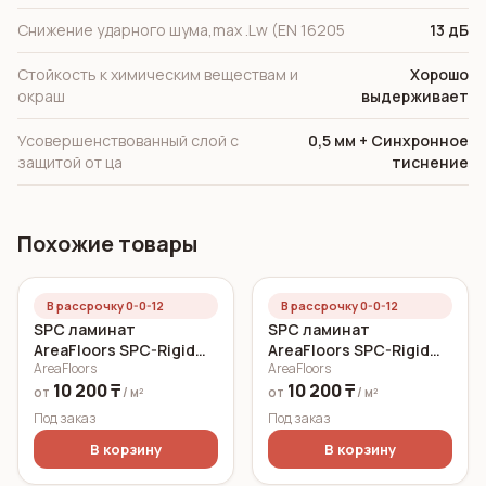
Снижение ударного шума,max .Lw (EN 16205
13 дБ
Стойкость к химическим веществам и
Хорошо
окраш
выдерживает
Усовершенствованный слой с
0,5 мм + Cинхронное
защитой от ца
тиснение
Похожие товары
В рассрочку 0-0-12
В рассрочку 0-0-12
SPC ламинат
SPC ламинат
AreaFloors SPC-Rigid
AreaFloors SPC-Rigid
AreaFloors
AreaFloors
Click Дуб морской
Click Осенний дуб
10 200 ₸
10 200 ₸
750x150 6 мм
750x150 5 мм
от
/ м²
от
/ м²
Под заказ
Под заказ
В корзину
В корзину