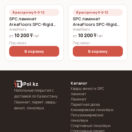
В рассрочку 0-0-12
В рассрочку 0-0-12
SPC ламинат
SPC ламинат
AreaFloors SPC-Rigid
AreaFloors SPC-Rigid
AreaFloors
AreaFloors
Click Летний дуб
Click Весенний дуб
10 200 ₸
10 200 ₸
750x150 5 мм
750x150 5 мм
от
/ м²
от
/ м²
Под заказ
Под заказ
В корзину
В корзину
Каталог
iPol
.
kz
Кварц-винил и SPC
Напольные покрытия с
ламинат
доставкой по Казахстану.
Ламинат
Ламинат, паркет, кварц-
Паркетная доска
винил, линолеум.
Коммерческий линолеум
Полукоммерческий
линолеум
Спортивный линолеум
Спортивный паркет