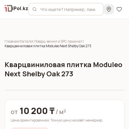
iPol
.
kz
Главная
/
Каталог
/
Кварц-винил и SPC ламинат
/
Кварцвиниловая плитка Moduleo Next Shelby Oak 273
Кварцвиниловая плитка Moduleo
Next Shelby Oak 273
10 200 ₸
от
/ м²
Цена ориентировочная. Точную цену назовёт менеджер.