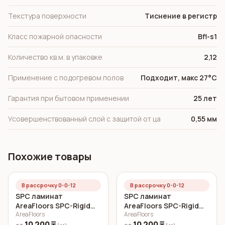
Текстура поверхности
Тиснение в регистр
Класс пожарной опасности
Bfl-s1
Количество кв.м. в упаковке
2,12
Применение с подогревом полов
Подходит, макс 27°C
Гарантия при бытовом применении
25 лет
Усовершенствованный слой с защитой от ца
0,55 мм
Похожие товары
В рассрочку 0-0-12
В рассрочку 0-0-12
SPC ламинат
SPC ламинат
AreaFloors SPC-Rigid
AreaFloors SPC-Rigid
AreaFloors
AreaFloors
Click Дуб морской
Click Осенний дуб
10 200 ₸
10 200 ₸
750x150 6 мм
750x150 5 мм