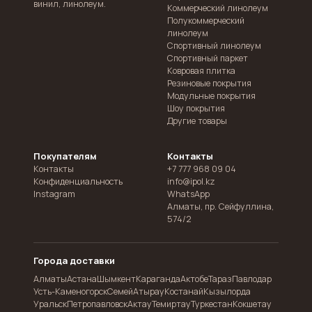
винил, линолеум.
Коммерческий линолеум
Полукоммерческий
линолеум
Спортивный линолеум
Спортивный паркет
Ковровая плитка
Резиновые покрытия
Модульные покрытия
Шоу покрытия
Другие товары
Покупателям
Контакты
Контакты
+7 777 968 09 04
Конфиденциальность
info@ipol.kz
Instagram
WhatsApp
Алматы
,
пр. Сейфуллина,
574/2
Города доставки
Алматы
Астана
Шымкент
Караганда
Актобе
Тараз
Павлодар
Усть-Каменогорск
Семей
Атырау
Костанай
Кызылорда
Уральск
Петропавловск
Актау
Темиртау
Туркестан
Кокшетау