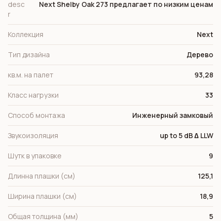
desc
Next Shelby Oak 273 предлагает по низким ценам
r
Коллекция
Next
Тип дизайна
Дерево
кв.м. на палет
93,28
Класс нагрузки
33
Способ монтажа
Инженерный замковый
Звукоизоляция
up to 5 dB ∆ LLW
Шутк в упаковке
9
Длинна плашки (см)
125,1
Ширина плашки (см)
18,9
Общая толщина (мм)
5