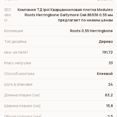
SEO
Компания ТД Ipol Кварцвиниловая плитка Moduleo
des
Roots Herringbone Galtymore Oak 86936 0.55 мм
cr
предлагает по низким ценам
Коллекция
Roots 0,55 Herringbone
Тип дизайна
Дерево
кв.м. на палет
191,72
Класс нагрузки
33
Способ монтажа
Клеевой
Шутк в упаковке
24
Длинна плашки (см)
63,2
Ширина плашки (см)
15,8
Общая толщина (мм)
2,5