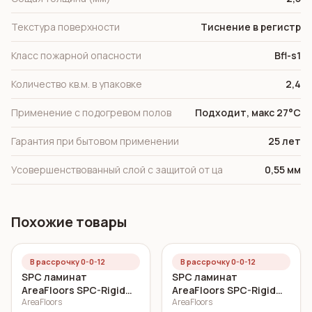
Текстура поверхности
Тиснение в регистр
Класс пожарной опасности
Bfl-s1
Количество кв.м. в упаковке
2,4
Применение с подогревом полов
Подходит, макс 27°C
Гарантия при бытовом применении
25 лет
Усовершенствованный слой с защитой от ца
0,55 мм
Похожие товары
В рассрочку 0-0-12
В рассрочку 0-0-12
SPC ламинат
SPC ламинат
AreaFloors SPC-Rigid
AreaFloors SPC-Rigid
AreaFloors
AreaFloors
Click Дуб морской
Click Осенний дуб