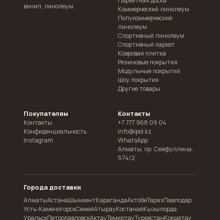
Паркетная доска
винил, линолеум.
Коммерческий линолеум
Полукоммерческий
линолеум
Спортивный линолеум
Спортивный паркет
Ковровая плитка
Резиновые покрытия
Модульные покрытия
Шоу покрытия
Другие товары
Покупателям
Контакты
Контакты
+7 777 968 09 04
Конфиденциальность
info@ipol.kz
Instagram
WhatsApp
Алматы
,
пр. Сейфуллина,
574/2
Города доставки
Алматы
Астана
Шымкент
Караганда
Актобе
Тараз
Павлодар
Усть-Каменогорск
Семей
Атырау
Костанай
Кызылорда
Уральск
Петропавловск
Актау
Темиртау
Туркестан
Кокшетау