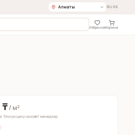
RU
/
KK
Избранное
Корзина
 ₸
/ м²
. Точную цену назовёт менеджер.