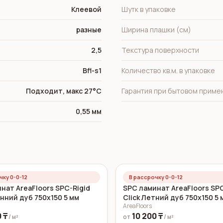
Клеевой
Шутк в упаковке
разные
Ширина плашки (см)
2,5
Текстура поверхности
Bfl-s1
Количество кв.м. в упаковке
Подходит, макс 27°C
Гарантия при бытовом приме
0,55 мм
чку 0-0-12
В рассрочку 0-0-12
нат AreaFloors SPC-Rigid
SPC ламинат AreaFloors SPC
енний дуб 750x150 5 мм
Click Летний дуб 750x150 5 
AreaFloors
 ₸
10 200 ₸
/ м²
от
/ м²