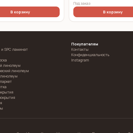
Под заказ
В корзину
В корзину
Покупателям
 и SPC ламинат
Контакты
Конфиденциальность
оска
Instagram
й линолеум
ческий линолеум
 линолеум
паркет
итка
окрытия
покрытия
ия
ры