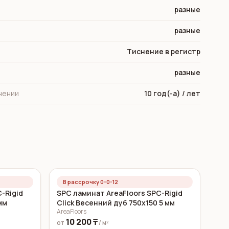
разные
разные
Тиснение в регистр
разные
нении
10 год(-а) / лет
В рассрочку 0-0-12
-Rigid
SPC ламинат AreaFloors SPC-Rigid
мм
Click Весенний дуб 750x150 5 мм
AreaFloors
10 200 ₸
от
/ м²