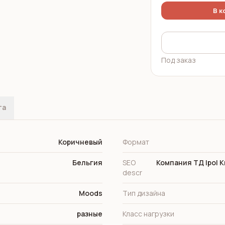
В к
Под заказ
та
Коричневый
Формат
Бельгия
SEO
Компания ТД Ipol 
descr
Moods
Тип дизайна
разные
Класс нагрузки