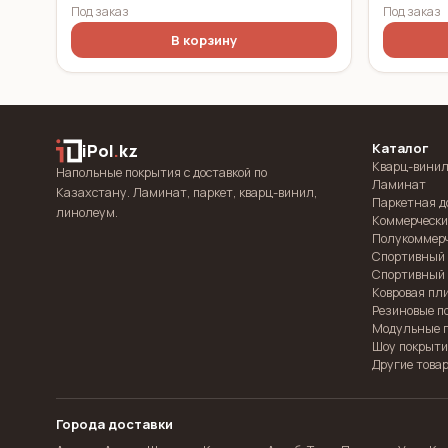
Под заказ
Под заказ
В корзину
Каталог
iPol
.
kz
Кварц-винил
Напольные покрытия с доставкой по
Ламинат
Казахстану. Ламинат, паркет, кварц-винил,
Паркетная д
линолеум.
Коммерчески
Полукоммер
Спортивный
Спортивный 
Ковровая пл
Резиновые п
Модульные 
Шоу покрыт
Другие това
Города доставки