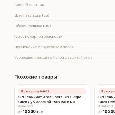
Способ монтажа
Длинна плашки (см)
Общая толщина (мм)
Класс пожарной опасности
Применение с подогревом полов
Усовершенствованный слой с защитой от ца
Похожие товары
В рассрочку 0-0-12
В рассро
SPC ламинат AreaFloors SPC-Rigid
SPC лами
Click Дуб морской 750x150 6 мм
Click Ос
AreaFloors
AreaFloors
10 200 ₸
10 200
от
/ м²
от