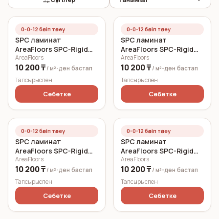
0-0-12 бөліп төлеу
0-0-12 бөліп төлеу
SPC ламинат
SPC ламинат
AreaFloors SPC-Rigid
AreaFloors SPC-Rigid
AreaFloors
AreaFloors
Click Жемчужный дуб
Click Серый дуб
10 200 ₸
10 200 ₸
750x150 6 мм
750x150 6 мм
/ м²-ден
бастап
/ м²-ден
бастап
Тапсырыспен
Тапсырыспен
Себетке
Себетке
0-0-12 бөліп төлеу
0-0-12 бөліп төлеу
SPC ламинат
SPC ламинат
AreaFloors SPC-Rigid
AreaFloors SPC-Rigid
AreaFloors
AreaFloors
Click Блонд дуб
Click Дуб кремовый
10 200 ₸
10 200 ₸
750x150 6 мм
750x150 6 мм
/ м²-ден
бастап
/ м²-ден
бастап
Тапсырыспен
Тапсырыспен
Себетке
Себетке