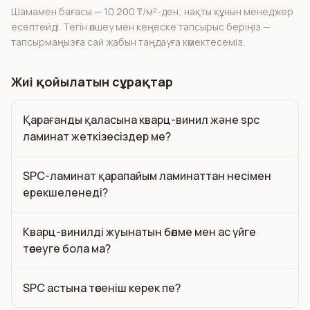
Шамамен бағасы — 10 200 ₸/м²-ден; нақты құнын менеджер
есептейді. Тегін өлшеу мен кеңеске тапсырыс беріңіз —
тапсырмаңызға сай жабын таңдауға көмектесеміз.
Жиі қойылатын сұрақтар
Қарағанды қаласына кварц-винил және spc
ламинат жеткізесіздер ме?
SPC-ламинат қарапайым ламинаттан несімен
ерекшеленеді?
Кварц-винилді жуынатын бөлме мен ас үйге
төсеуге бола ма?
SPC астына төсеніш керек пе?