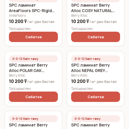
SPC ламинат
SPC ламинат Berry
AreaFloors SPC-Rigid
Alloc COSY NATURAL
AreaFloors
Berry Alloc
Click Летний дуб
1210x177 3,4 мм
10 200 ₸
10 200 ₸
750x150 5 мм
/ м²-ден
бастап
/ м²-ден
бастап
Тапсырыспен
Тапсырыспен
Себетке
Себетке
0-0-12 бөліп төлеу
0-0-12 бөліп төлеу
SPC ламинат Berry
SPC ламинат Berry
Alloc POLAR OAK
Alloc NEPAL GREY
Berry Alloc
Berry Alloc
1210x177 5 мм
1210x177 5 мм
10 200 ₸
10 200 ₸
/ м²-ден
бастап
/ м²-ден
бастап
Тапсырыспен
Тапсырыспен
Себетке
Себетке
0-0-12 бөліп төлеу
0-0-12 бөліп төлеу
SPC ламинат Berry
SPC ламинат Berry