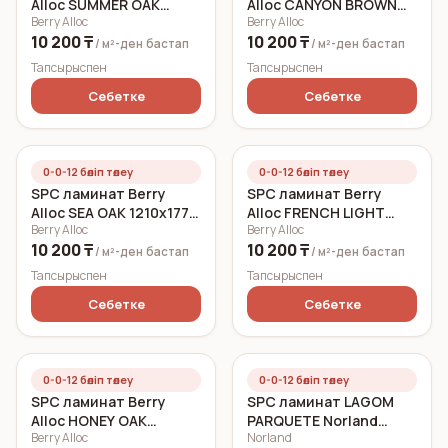
Alloc SUMMER OAK
Alloc CANYON BROWN
Berry Alloc
Berry Alloc
1210x177 5 мм
1210x177 3,4 мм
10 200 ₸
10 200 ₸
/ м²-ден
бастап
/ м²-ден
бастап
Тапсырыспен
Тапсырыспен
Себетке
Себетке
0-0-12 бөліп төлеу
0-0-12 бөліп төлеу
SPC ламинат Berry
SPC ламинат Berry
Alloc SEA OAK 1210x177 5
Alloc FRENCH LIGHT
Berry Alloc
Berry Alloc
мм
1210x177 3,4 мм
10 200 ₸
10 200 ₸
/ м²-ден
бастап
/ м²-ден
бастап
Тапсырыспен
Тапсырыспен
Себетке
Себетке
0-0-12 бөліп төлеу
0-0-12 бөліп төлеу
SPC ламинат Berry
SPC ламинат LAGOM
Alloc HONEY OAK
PARQUETE Norland
Berry Alloc
Norland
1210x177 5 мм
Sterk 1033-9 600x125 3,5