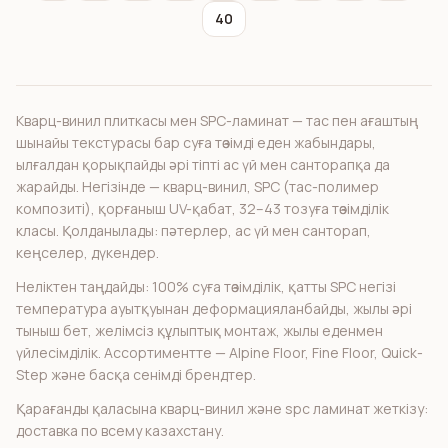
40
Кварц-винил плиткасы мен SPC-ламинат — тас пен ағаштың
шынайы текстурасы бар суға төзімді еден жабындары,
ылғалдан қорықпайды әрі тіпті ас үй мен санторапқа да
жарайды. Негізінде — кварц-винил, SPC (тас-полимер
композиті), қорғаныш UV-қабат, 32–43 тозуға төзімділік
класы. Қолданылады: пәтерлер, ас үй мен санторап,
кеңселер, дүкендер.
Неліктен таңдайды: 100% суға төзімділік, қатты SPC негізі
температура ауытқуынан деформацияланбайды, жылы әрі
тыныш бет, желімсіз құлыптық монтаж, жылы еденмен
үйлесімділік. Ассортиментте — Alpine Floor, Fine Floor, Quick-
Step және басқа сенімді брендтер.
Қарағанды қаласына кварц-винил және spc ламинат жеткізу:
доставка по всему казахстану.