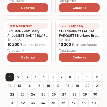
Тапсырыспен
Тапсырыспен
Себетке
Себетке
0-0-12 бөліп төлеу
0-0-12 бөліп төлеу
SPC ламинат Berry
SPC ламинат LAGOM
Alloc MIST OAK 1210x177
PARQUETE Norland Bratt
Berry Alloc
Norland
5 мм
1033-5 600x125 3,5 мм
10 200 ₸
10 200 ₸
/ м²-ден
бастап
/ м²-ден
бастап
Тапсырыспен
Тапсырыспен
Себетке
Себетке
1
2
3
4
5
6
7
8
9
10
11
12
13
14
15
16
17
18
19
20
21
22
23
24
25
26
27
28
29
30
31
32
33
34
35
36
37
38
39