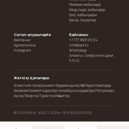
Резеңке жабындар
Модульдік жабындар
Шоу жабындары
Басқа тауарлар
Сатып алушыларға
Байланыс
Байланыс
+7 777 968 09 04
Құпиялылық
info@ipol.kz
Instagram
WhatsApp
Алматы
,
Сейфуллин даңғ.,
574/2
Жеткізу қалалары
Алматы
Астана
Шымкент
Қарағанды
Ақтөбе
Тараз
Павлодар
Өскемен
Семей
Атырау
Қостанай
Қызылорда
Орал
Петропавл
Ақтау
Теміртау
Түркістан
Көкшетау
© 2026 iPol.kz ·
ЖШС «ТД iPol», БСН 160240011132