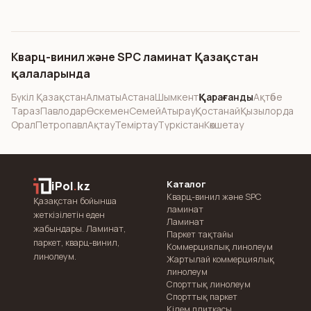
Кварц-винил және SPC ламинат Қазақстан
қалаларында
Бүкіл Қазақстан
Алматы
Астана
Шымкент
Қарағанды
Ақтөбе
Тараз
Павлодар
Өскемен
Семей
Атырау
Қостанай
Қызылорда
Орал
Петропавл
Ақтау
Теміртау
Түркістан
Көкшетау
Каталог
iPol
.
kz
Кварц-винил және SPC
Қазақстан бойынша
ламинат
жеткізілетін еден
Ламинат
жабындары. Ламинат,
Паркет тақтайы
паркет, кварц-винил,
Коммерциялық линолеум
линолеум.
Жартылай коммерциялық
линолеум
Спорттық линолеум
Спорттық паркет
Кілем плиткасы