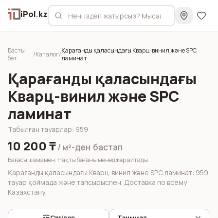
iPol
.
kz
Басты
Қарағанды қаласындағы Кварц-винил және SPC
/
Каталог
/
бет
ламинат
Қарағанды қаласындағы
Кварц-винил және SPC
ламинат
Табылған тауарлар
:
959
10 200 ₸
/ м²-ден
бастап
Бағасы шамамен. Нақты бағаны менеджер айтады.
Қарағанды қаласындағы Кварц-винил және SPC ламинат: 959
тауар қоймада және тапсырыспен. Доставка по всему
Казахстану.
Сүзгілер
Танымал