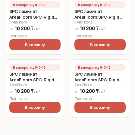
В рассрочку 0-0-12
В рассрочку 0-0-12
SPC ламинат
SPC ламинат
AreaFloors SPC-Rigid
AreaFloors SPC-Rigid
AreaFloors
AreaFloors
Click Жемчужный дуб
Click Дуб кремовый
10 200 ₸
10 200 ₸
750x150 6 мм
750x150 6 мм
от
/ м²
от
/ м²
Под заказ
Под заказ
В корзину
В корзину
В рассрочку 0-0-12
В рассрочку 0-0-12
SPC ламинат
SPC ламинат
AreaFloors SPC-Rigid
AreaFloors SPC-Rigid
AreaFloors
AreaFloors
Click Весенний дуб
Click Осенний дуб
10 200 ₸
10 200 ₸
750x150 5 мм
750x150 5 мм
от
/ м²
от
/ м²
Под заказ
Под заказ
В корзину
В корзину