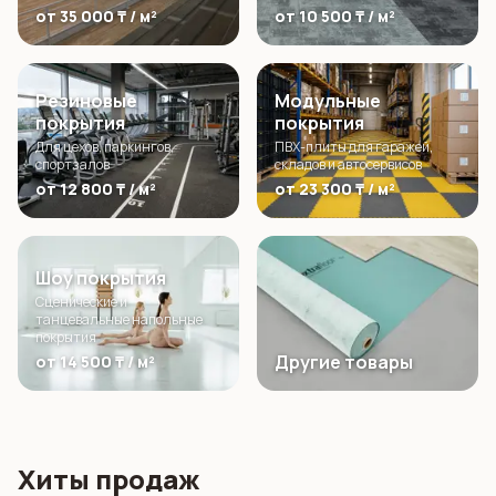
от 35 000 ₸ / м²
от 10 500 ₸ / м²
Резиновые
Модульные
покрытия
покрытия
Для цехов, паркингов,
ПВХ-плиты для гаражей,
спортзалов
складов и автосервисов
от 12 800 ₸ / м²
от 23 300 ₸ / м²
Шоу покрытия
Сценические и
танцевальные напольные
покрытия
Другие товары
от 14 500 ₸ / м²
Хиты продаж