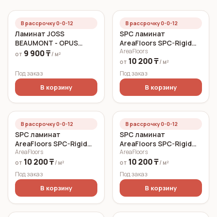
В рассрочку 0-0-12
В рассрочку 0-0-12
Ламинат JOSS
SPC ламинат
BEAUMONT - OPUS
AreaFloors SPC-Rigid
AreaFloors
10MM
Click Ясный дуб
9 900 ₸
от
/ м²
10 200 ₸
750x150 6 мм
от
/ м²
Под заказ
Под заказ
В корзину
В корзину
В рассрочку 0-0-12
В рассрочку 0-0-12
SPC ламинат
SPC ламинат
AreaFloors SPC-Rigid
AreaFloors SPC-Rigid
AreaFloors
AreaFloors
Click Летний дуб
Click Дуб морской
10 200 ₸
10 200 ₸
750x150 5 мм
750x150 6 мм
от
/ м²
от
/ м²
Под заказ
Под заказ
В корзину
В корзину