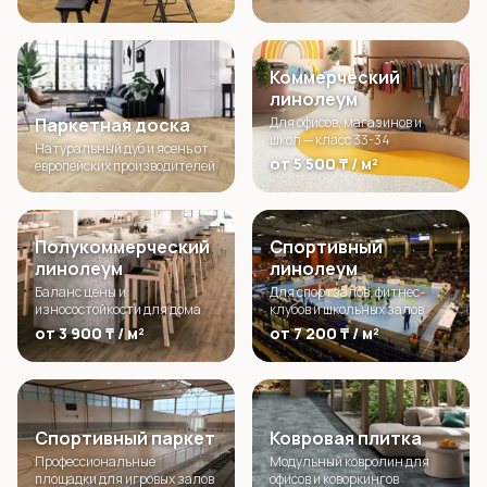
Коммерческий
линолеум
Паркетная доска
Для офисов, магазинов и
школ — класс 33-34
Натуральный дуб и ясень от
от 5 500 ₸ / м²
европейских производителей
Полукоммерческий
Спортивный
линолеум
линолеум
Баланс цены и
Для спортзалов, фитнес-
износостойкости для дома
клубов и школьных залов
от 3 900 ₸ / м²
от 7 200 ₸ / м²
Спортивный паркет
Ковровая плитка
Профессиональные
Модульный ковролин для
площадки для игровых залов
офисов и коворкингов