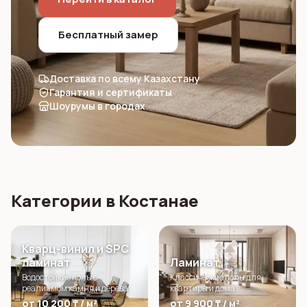
Бесплатный замер
Доставка по всему Казахстану
Гарантия и сертификаты
Шоурумы в городах
Категории в Костанае
Кварц-винил и SPC
ламинат
Ламинат
Водостойкие полы с
Классические полы для
реализмом камня и дерева
квартиры и дома
от 10 200 ₸ / м²
от 9 900 ₸ / м²