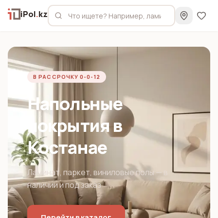
iPol
.
kz
В РАССРОЧКУ 0-0-12
Напольные
покрытия в
Костанае
Ламинат, паркет, виниловые полы — в
наличии и под заказ
Перейти в каталог