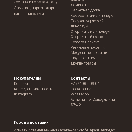
доставкой по Казахстану.
Ламинат
Ламинат, паркет, кварц-
Паркетная доска
винил, линолеум.
Коммерческий линолеум
Полукоммерческий
линолеум
Спортивный линолеум
Спортивный паркет
Ковровая плитка
Резиновые покрытия
Модульные покрытия
Шоу покрытия
Другие товары
Покупателям
Контакты
Контакты
+7 777 968 09 04
Конфиденциальность
info@ipol.kz
Instagram
WhatsApp
Алматы
,
пр. Сейфуллина,
574/2
Города доставки
Алматы
Астана
Шымкент
Караганда
Актобе
Тараз
Павлодар