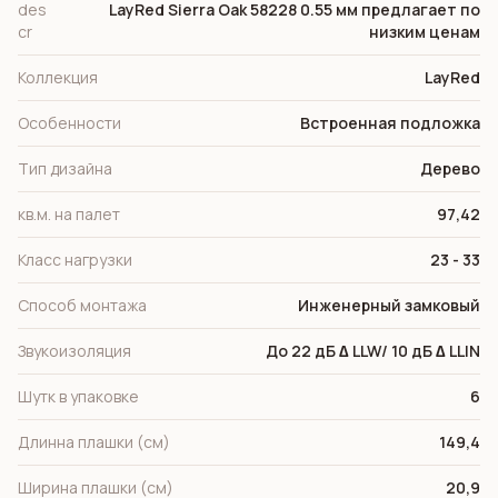
des
LayRed Sierra Oak 58228 0.55 мм предлагает по
cr
низким ценам
Коллекция
LayRed
Особенности
Встроенная подложка
Тип дизайна
Дерево
кв.м. на палет
97,42
Класс нагрузки
23 - 33
Способ монтажа
Инженерный замковый
Звукоизоляция
До 22 дБ ∆ LLW/ 10 дБ ∆ LLIN
Шутк в упаковке
6
Длинна плашки (см)
149,4
Ширина плашки (см)
20,9