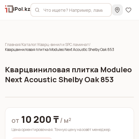
iPol
.
kz
Главная
/
Каталог
/
Кварц-винил и SPC ламинат
/
Кварцвиниловая плитка Moduleo Next Acoustic Shelby Oak 853
Кварцвиниловая плитка Moduleo
Next Acoustic Shelby Oak 853
10 200 ₸
от
/ м²
Цена ориентировочная. Точную цену назовёт менеджер.