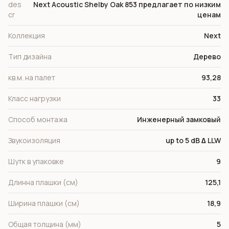
des
Next Acoustic Shelby Oak 853 предлагает по низким
cr
ценам
Коллекция
Next
Тип дизайна
Дерево
кв.м. на палет
93,28
Класс нагрузки
33
Способ монтажа
Инженерный замковый
Звукоизоляция
up to 5 dB ∆ LLW
Шутк в упаковке
9
Длинна плашки (см)
125,1
Ширина плашки (см)
18,9
Общая толщина (мм)
5