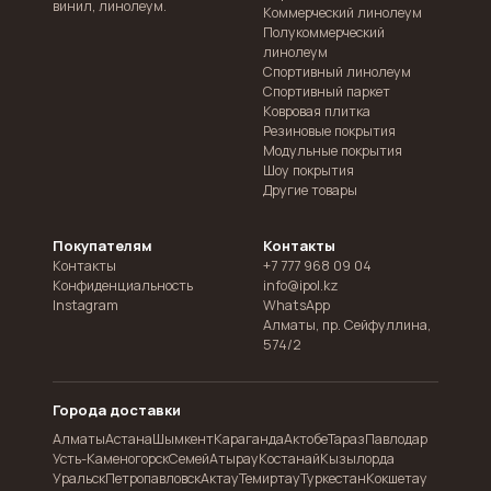
винил, линолеум.
Коммерческий линолеум
Полукоммерческий
линолеум
Спортивный линолеум
Спортивный паркет
Ковровая плитка
Резиновые покрытия
Модульные покрытия
Шоу покрытия
Другие товары
Покупателям
Контакты
Контакты
+7 777 968 09 04
Конфиденциальность
info@ipol.kz
Instagram
WhatsApp
Алматы
,
пр. Сейфуллина,
574/2
Города доставки
Алматы
Астана
Шымкент
Караганда
Актобе
Тараз
Павлодар
Усть-Каменогорск
Семей
Атырау
Костанай
Кызылорда
Уральск
Петропавловск
Актау
Темиртау
Туркестан
Кокшетау