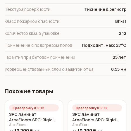
Текстура поверхности
Тиснение в регистр
Класс пожарной опасности
Bfl-s1
Количество кв.м. в упаковке
2,12
Применение с подогревом полов
Подходит, макс 27°C
Гарантия при бытовом применении
25 лет
Усовершенствованный слой с защитой от ца
0,55 мм
Похожие товары
В рассрочку 0-0-12
В рассрочку 0-0-12
SPC ламинат
SPC ламинат
AreaFloors SPC-Rigid
AreaFloors SPC-Rigid
AreaFloors
AreaFloors
Click Дуб морской
Click Осенний дуб
10 200 ₸
10 200 ₸
750x150 6 мм
750x150 5 мм