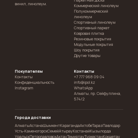
Паркетная доска
винил, линолеум.
Коммерческий линолеум
Полукоммерческий
линолеум
Спортивный линолеум
Спортивный паркет
Ковровая плитка
Резиновые покрытия
Модульные покрытия
Шоу покрытия
Другие товары
Покупателям
Контакты
Контакты
+7 777 968 09 04
Конфиденциальность
info@ipol.kz
Instagram
WhatsApp
Алматы
,
пр. Сейфуллина,
574/2
Города доставки
Алматы
Астана
Шымкент
Караганда
Актобе
Тараз
Павлодар
Усть-Каменогорск
Семей
Атырау
Костанай
Кызылорда
Уральск
Петропавловск
Актау
Темиртау
Туркестан
Кокшетау