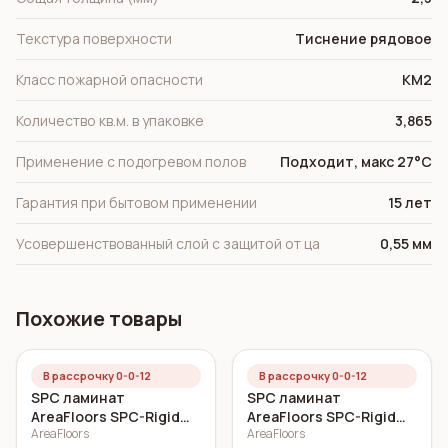
Текстура поверхности
Тиснение рядовое
Класс пожарной опасности
КМ2
Количество кв.м. в упаковке
3,865
Применение с подогревом полов
Подходит, макс 27°C
Гарантия при бытовом применении
15 лет
Усовершенствованный слой с защитой от ца
0,55 мм
Похожие товары
В рассрочку 0-0-12
В рассрочку 0-0-12
SPC ламинат
SPC ламинат
AreaFloors SPC-Rigid
AreaFloors SPC-Rigid
AreaFloors
AreaFloors
Click Дуб морской
Click Осенний дуб