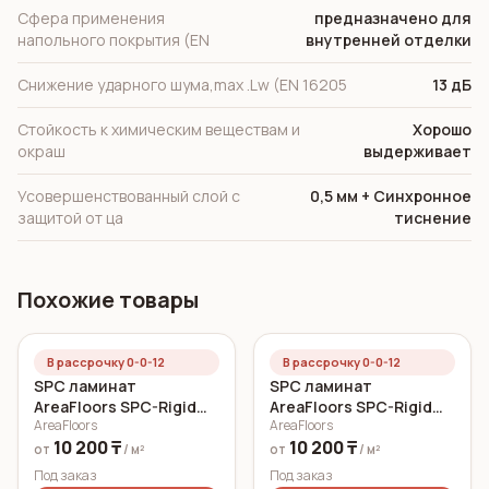
Сфера применения
предназначено для
напольного покрытия (EN
внутренней отделки
Снижение ударного шума,max .Lw (EN 16205
13 дБ
Стойкость к химическим веществам и
Хорошо
окраш
выдерживает
Усовершенствованный слой с
0,5 мм + Cинхронное
защитой от ца
тиснение
Похожие товары
В рассрочку 0-0-12
В рассрочку 0-0-12
SPC ламинат
SPC ламинат
AreaFloors SPC-Rigid
AreaFloors SPC-Rigid
AreaFloors
AreaFloors
Click Дуб морской
Click Осенний дуб
10 200 ₸
10 200 ₸
750x150 6 мм
750x150 5 мм
от
/ м²
от
/ м²
Под заказ
Под заказ