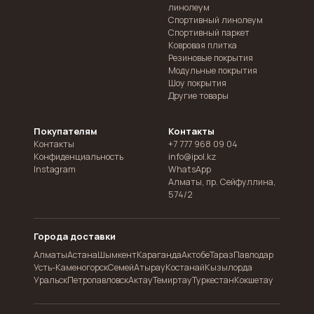
линолеум
Спортивный линолеум
Спортивный паркет
Ковровая плитка
Резиновые покрытия
Модульные покрытия
Шоу покрытия
Другие товары
Покупателям
Контакты
Контакты
+7 777 968 09 04
Конфиденциальность
info@ipol.kz
Instagram
WhatsApp
Алматы
,
пр. Сейфуллина,
574/2
Города доставки
Алматы
Астана
Шымкент
Караганда
Актобе
Тараз
Павлодар
Усть-Каменогорск
Семей
Атырау
Костанай
Кызылорда
Уральск
Петропавловск
Актау
Темиртау
Туркестан
Кокшетау