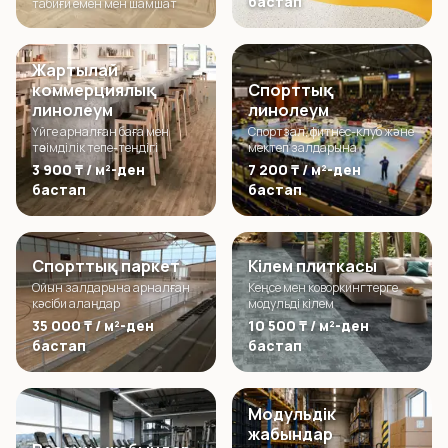
бастап
табиғи емен мен шамшат
Жартылай
коммерциялық
Спорттық
линолеум
линолеум
Үйге арналған баға мен
Спортзал, фитнес-клуб және
төзімділік тепе-теңдігі
мектеп залдарына
3 900 ₸ / м²-ден
7 200 ₸ / м²-ден
бастап
бастап
Спорттық паркет
Кілем плиткасы
Ойын залдарына арналған
Кеңсе мен коворкингтерге
кәсіби алаңдар
модульді кілем
35 000 ₸ / м²-ден
10 500 ₸ / м²-ден
бастап
бастап
Модульдік
жабындар