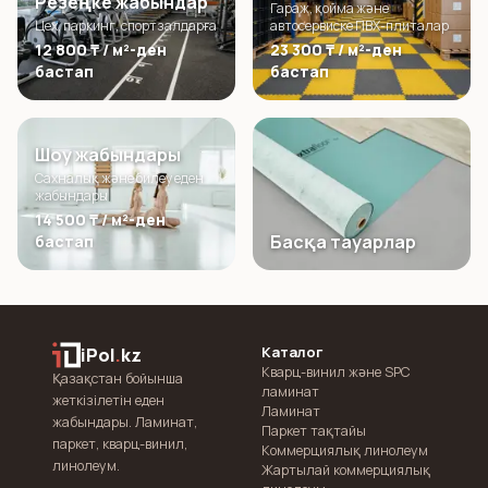
Резеңке жабындар
Гараж, қойма және
Цех, паркинг, спортзалдарға
автосервиске ПВХ-плиталар
12 800 ₸ / м²-ден
23 300 ₸ / м²-ден
бастап
бастап
Шоу жабындары
Сахналық және билеу еден
жабындары
14 500 ₸ / м²-ден
Басқа тауарлар
бастап
Каталог
iPol
.
kz
Кварц-винил және SPC
Қазақстан бойынша
ламинат
жеткізілетін еден
Ламинат
жабындары. Ламинат,
Паркет тақтайы
паркет, кварц-винил,
Коммерциялық линолеум
линолеум.
Жартылай коммерциялық