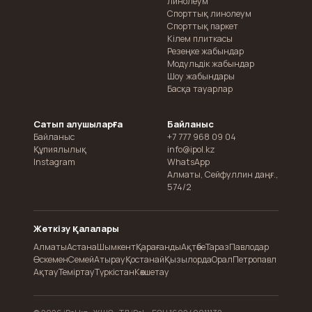
линолеум
Спорттық линолеум
Спорттық паркет
Кілем плиткасы
Резеңке жабындар
Модульдік жабындар
Шоу жабындары
Басқа тауарлар
Сатып алушыларға
Байланыс
Байланыс
+7 777 968 09 04
Құпиялылық
info@ipol.kz
Instagram
WhatsApp
Алматы
,
Сейфуллин даңғ.,
574/2
Жеткізу қалалары
Алматы
Астана
Шымкент
Қарағанды
Ақтөбе
Тараз
Павлодар
Өскемен
Семей
Атырау
Қостанай
Қызылорда
Орал
Петропавл
Ақтау
Теміртау
Түркістан
Көкшетау