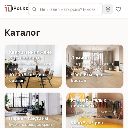
iPol
.
kz
Каталог
Кварц-винил және
SPC ламинат
Ламинат
Тас пен ағаш реализмі бар
Пәтер мен үйге арналған
суға төзімді еден
классикалық еден
10 200 ₸ / м²-ден
9 900 ₸ / м²-ден
бастап
бастап
Коммерциялық
линолеум
Кеңсе, дүкен және мектепке
— 33-34 класс
Паркет тақтайы
5 500 ₸ / м²-ден
Еуропалық өндірушілерден