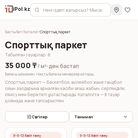
iPol
.
kz
Басты бет
/
Каталог
/
Спорттық паркет
Спорттық паркет
Табылған тауарлар
:
8
35 000 ₸
/ м²-ден
бастап
Бағасы шамамен. Нақты бағаны менеджер айтады.
Спорттық паркет — баскетбол, волейбол және гандбол
ойын залдарына арналған кәсіби ағаш жабын, серпімділік,
ілінісу мен беріктікті ұштастырады. Каталогта — 8 тауар
қоймада және тапсырыспен.
Сүзгілер
Танымал
0-0-12 бөліп төлеу
0-0-12 бөліп төлеу