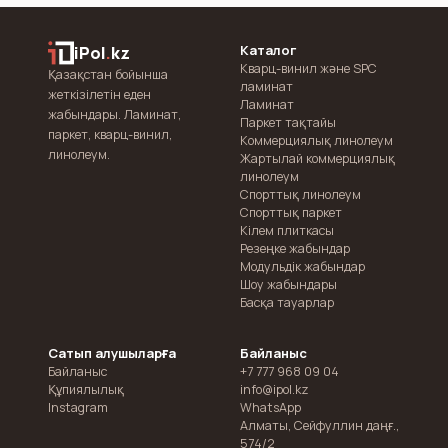
Каталог
iPol
.
kz
Кварц-винил және SPC
Қазақстан бойынша
ламинат
жеткізілетін еден
Ламинат
жабындары. Ламинат,
Паркет тақтайы
паркет, кварц-винил,
Коммерциялық линолеум
линолеум.
Жартылай коммерциялық
линолеум
Спорттық линолеум
Спорттық паркет
Кілем плиткасы
Резеңке жабындар
Модульдік жабындар
Шоу жабындары
Басқа тауарлар
Сатып алушыларға
Байланыс
Байланыс
+7 777 968 09 04
Құпиялылық
info@ipol.kz
Instagram
WhatsApp
Алматы
,
Сейфуллин даңғ.,
574/2