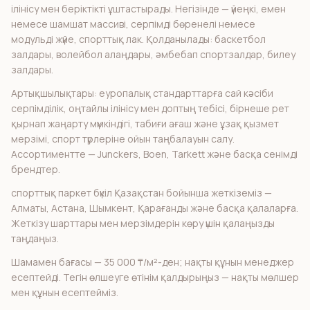
ілінісу мен беріктікті ұштастырады. Негізінде — үйеңкі, емен
немесе шамшат массиві, серпімді бөренелі немесе
модульді жүйе, спорттық лак. Қолданылады: баскетбол
залдары, волейбол алаңдары, әмбебап спортзалдар, билеу
залдары.
Артықшылықтары: еуропалық стандарттарға сай кәсіби
серпімділік, оңтайлы ілінісу мен доптың тебісі, бірнеше рет
қырнап жаңарту мүмкіндігі, табиғи ағаш және ұзақ қызмет
мерзімі, спорт түрлеріне ойын таңбалауын салу.
Ассортиментте — Junckers, Boen, Tarkett және басқа сенімді
брендтер.
спорттық паркет бүкіл Қазақстан бойынша жеткіземіз —
Алматы, Астана, Шымкент, Қарағанды және басқа қалаларға.
Жеткізу шарттары мен мерзімдерін көру үшін қалаңызды
таңдаңыз.
Шамамен бағасы — 35 000 ₸/м²-ден; нақты құнын менеджер
есептейді. Тегін өлшеуге өтінім қалдырыңыз — нақты мөлшер
мен құнын есептейміз.