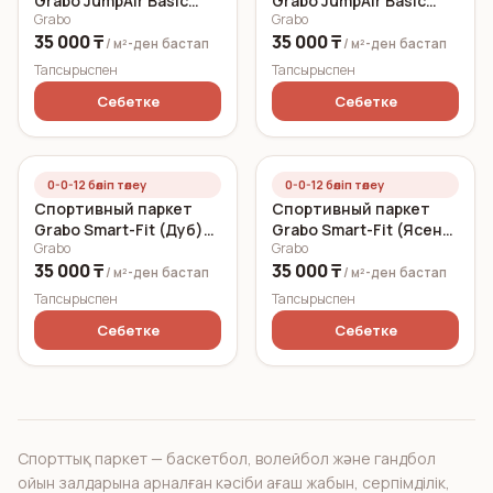
Grabo JumpAir Basic
Grabo JumpAir Basic
Grabo
Grabo
(Дуб) Дуб, unique 5,2
(Ясень) Ясень, natur
35 000 ₸
35 000 ₸
мм
5,2 мм
/ м²-ден
бастап
/ м²-ден
бастап
Тапсырыспен
Тапсырыспен
Себетке
Себетке
0-0-12 бөліп төлеу
0-0-12 бөліп төлеу
Спортивный паркет
Спортивный паркет
Grabo Smart-Fit (Дуб)
Grabo Smart-Fit (Ясень)
Grabo
Grabo
Дуб, unique мм
Ясень, natur мм
35 000 ₸
35 000 ₸
/ м²-ден
бастап
/ м²-ден
бастап
Тапсырыспен
Тапсырыспен
Себетке
Себетке
Спорттық паркет — баскетбол, волейбол және гандбол
ойын залдарына арналған кәсіби ағаш жабын, серпімділік,