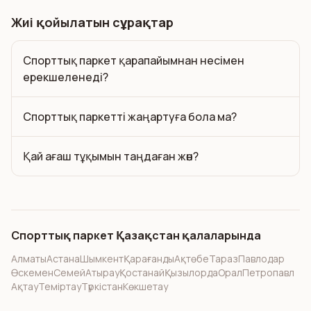
Жиі қойылатын сұрақтар
Спорттық паркет қарапайымнан несімен
ерекшеленеді?
Спорттық паркетті жаңартуға бола ма?
Қай ағаш тұқымын таңдаған жөн?
Спорттық паркет Қазақстан қалаларында
Алматы
Астана
Шымкент
Қарағанды
Ақтөбе
Тараз
Павлодар
Өскемен
Семей
Атырау
Қостанай
Қызылорда
Орал
Петропавл
Ақтау
Теміртау
Түркістан
Көкшетау