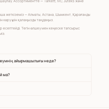
оқшаулау. Ассортиментте — Tarkett, IVC, Juteks және
ша жеткіземіз — Алматы, Астана, Шымкент, Қарағанды
н көру үшін қалаңызды таңдаңыз.
р есептейді. Тегін өлшеу мен кеңеске тапсырыс
із.
леумнің айырмашылығы неде?
й ма?