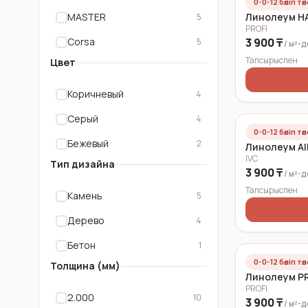
0-0-12 бөліп тө
MASTER
Линолеум HA
5
PROFI
Corsa
3 900 ₸
5
/ м²-
Тапсырыспен
Цвет
Коричневый
4
Серый
4
0-0-12 бөліп тө
Бежевый
2
Линолеум All
IVC
Тип дизайна
3 900 ₸
/ м²-
Тапсырыспен
Камень
5
Дерево
4
Бетон
1
0-0-12 бөліп тө
Толщина (мм)
Линолеум PR
PROFI
2.000
10
3 900 ₸
/ м²-