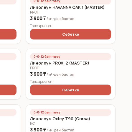
0-0-12 бөліп төлеу
Линолеум HAVANNA OAK 1 (MASTER)
PROFI
3 900 ₸
/ м²-ден
бастап
Тапсырыспен
Себетке
0-0-12 бөліп төлеу
Линолеум PROXI 2 (MASTER)
PROFI
3 900 ₸
/ м²-ден
бастап
Тапсырыспен
Себетке
0-0-12 бөліп төлеу
Линолеум Oxley T90 (Corsa)
IVC
3 900 ₸
/ м²-ден
бастап