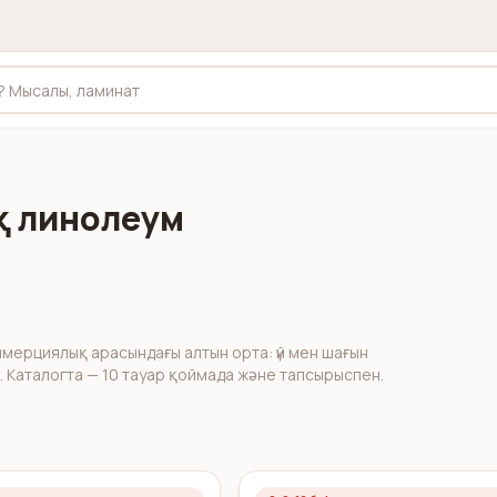
 линолеум
ерциялық арасындағы алтын орта: үй мен шағын
. Каталогта — 10 тауар қоймада және тапсырыспен.