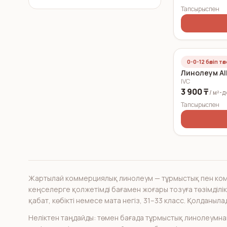
Тапсырыспен
0-0-12 бөліп тө
Линолеум Al
IVC
3 900 ₸
/ м²-
Тапсырыспен
Жартылай коммерциялық линолеум — тұрмыстық пен комм
кеңселерге қолжетімді бағамен жоғары тозуға төзімділік
қабат, көбікті немесе мата негіз, 31–33 класс. Қолданыл
Неліктен таңдайды: төмен бағада тұрмыстық линолеумнан 