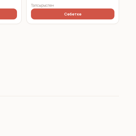
Тапсырыспен
Себетке