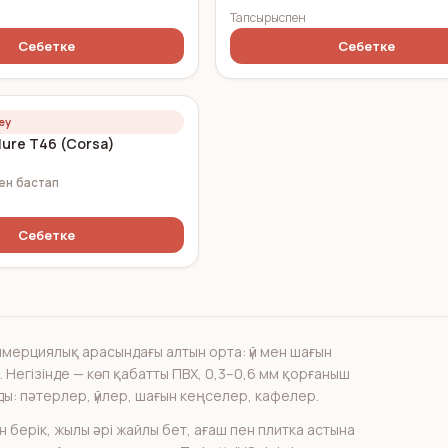
Тапсырыспен
Себетке
Себетке
леу
lure T46 (Corsa)
ден
бастап
Себетке
ерциялық арасындағы алтын орта: үй мен шағын
. Негізінде — көп қабатты ПВХ, 0,3–0,6 мм қорғаныш
ады: пәтерлер, үйлер, шағын кеңселер, кафелер.
берік, жылы әрі жайлы бет, ағаш пен плитка астына