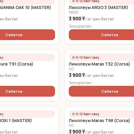
леу
0-0-12 бөліп төлеу
VANNA OAK 10 (MASTER)
Линолеум ARGO 3 (MASTER)
PROFI
3 900 ₸
ден
бастап
/ м²-ден
бастап
Тапсырыспен
Себетке
Себетке
леу
0-0-12 бөліп төлеу
ure T91 (Corsa)
Линолеум Maras T32 (Corsa)
IVC
3 900 ₸
ден
бастап
/ м²-ден
бастап
Тапсырыспен
Себетке
Себетке
леу
0-0-12 бөліп төлеу
OXI 1 (MASTER)
Линолеум Maras T98 (Corsa)
IVC
3 900 ₸
ден
бастап
/ м²-ден
бастап