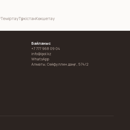
у
Теміртау
Түркістан
Көкшетау
Байланыс
+7 777 968 09 04
info@ipol.kz
WhatsApp
Алматы
,
Сейфуллин даңғ., 574/2