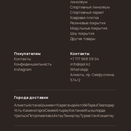
линолеум
Спортивный линолеум
Спортивный паркет
Ковровая плитка
Резиновые покрытия
Модульные покрытия
Шоу покрытия
Другие товары
Покупателям
Контакты
Контакты
+7 777 968 09 04
Конфиденциальность
info@ipol.kz
Instagram
WhatsApp
Алматы
,
пр. Сейфуллина,
574/2
Города доставки
Алматы
Астана
Шымкент
Караганда
Актобе
Тараз
Павлодар
Усть-Каменогорск
Семей
Атырау
Костанай
Кызылорда
Уральск
Петропавловск
Актау
Темиртау
Туркестан
Кокшетау