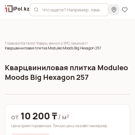
iPol
.
kz
Главная
/
Каталог
/
Кварц-винил и SPC ламинат
/
Кварцвиниловая плитка Moduleo Moods Big Hexagon 257
Кварцвиниловая плитка Moduleo
Moods Big Hexagon 257
10 200 ₸
от
/ м²
Цена ориентировочная. Точную цену назовёт менеджер.