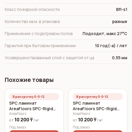
Класс пожарной опасности
Bfl-s1
Количество кв.м. в упаковке
разные
Применение с подогревом полов
Подходит, макс 27°C
Гарантия при бытовом применении
10 год(-а) / лет
Усовершенствованный слой с защитой от ца
0,55 мм
Похожие товары
В рассрочку 0-0-12
В рассрочку 0-0-12
SPC ламинат
SPC ламинат
AreaFloors SPC-Rigid
AreaFloors SPC-Rigid
AreaFloors
AreaFloors
Click Дуб морской
Click Осенний дуб
10 200 ₸
10 200 ₸
750x150 6 мм
750x150 5 мм
от
/ м²
от
/ м²
Под заказ
Под заказ