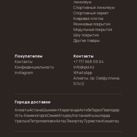
линолеум
Спортивный линолеум
Спортивный паркет
Ковровая плитка
Резиновые покрытия
Модульные покрытия
Шоу покрытия
Другие товары
Покупателям
Контакты
Контакты
+7 777 968 09 04
Конфиденциальность
info@ipol.kz
Instagram
WhatsApp
Алматы
,
пр. Сейфуллина,
574/2
Города доставки
Алматы
Астана
Шымкент
Караганда
Актобе
Тараз
Павлодар
Усть-Каменогорск
Семей
Атырау
Костанай
Кызылорда
Уральск
Петропавловск
Актау
Темиртау
Туркестан
Кокшетау