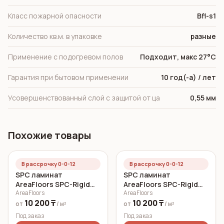
Класс пожарной опасности
Bfl-s1
Количество кв.м. в упаковке
разные
Применение с подогревом полов
Подходит, макс 27°C
Гарантия при бытовом применении
10 год(-а) / лет
Усовершенствованный слой с защитой от ца
0,55 мм
Похожие товары
В рассрочку 0-0-12
В рассрочку 0-0-12
SPC ламинат
SPC ламинат
AreaFloors SPC-Rigid
AreaFloors SPC-Rigid
AreaFloors
AreaFloors
Click Дуб морской
Click Осенний дуб
10 200 ₸
10 200 ₸
750x150 6 мм
750x150 5 мм
от
/ м²
от
/ м²
Под заказ
Под заказ