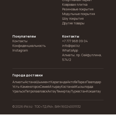
Ковровая плитка
Резиновые покрытия
Модульные покрытия
Шоу покрытия
Другие товары
Покупателям
Контакты
Контакты
+7 777 968 09 04
Конфиденциальность
info@ipol.kz
Instagram
WhatsApp
Алматы
,
пр. Сейфуллина,
574/2
Города доставки
Алматы
Астана
Шымкент
Караганда
Актобе
Тараз
Павлодар
Усть-Каменогорск
Семей
Атырау
Костанай
Кызылорда
Уральск
Петропавловск
Актау
Темиртау
Туркестан
Кокшетау
© 2026 iPol.kz ·
ТОО «ТД iPol», БИН 160240011132