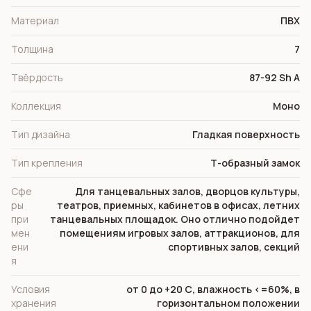
Материал
ПВХ
Толщина
7
Твёрдость
87-92 Sh A
Коллекция
Моно
Тип дизайна
Гладкая поверхность
Тип крепления
Т-образный замок
Сфе
Для танцевальных залов, дворцов культуры,
ры
театров, приемных, кабинетов в офисах, летних
при
танцевальных площадок. Оно отлично подойдет
мен
помещениям игровых залов, аттракционов, для
ени
спортивных залов, секций
я
Условия
от 0 до +20 С, влажность <=60%, в
хранения
горизонтальном положении