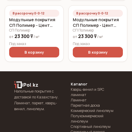
В рассрочку 0-0-12
В рассрочку 0-0-12
Модульные покрытия
Модульные покрытия
СП Полимер - Цент
СП Полимер - Цент
СП Полимер
СП Полимер
Серый 7 мм
Синий 7 мм
23 300 ₸
23 300 ₸
от
/ м²
от
/ м²
Под заказ
Под заказ
В корзину
В корзину
Каталог
iPol
.
kz
Кварц-винил и SPC
Напольные покрытия с
ламинат
доставкой по Казахстану.
Ламинат
Ламинат, паркет, кварц-
Паркетная доска
винил, линолеум.
Коммерческий линолеум
Полукоммерческий
линолеум
Спортивный линолеум
Спортивный паркет