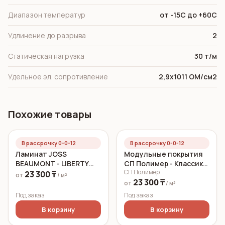
Диапазон температур
от -15С до +60С
Удлинение до разрыва
2
Статическая нагрузка
30 т/м
Удельное эл. сопротивление
2,9x1011 ОМ/см2
Похожие товары
В рассрочку 0-0-12
В рассрочку 0-0-12
Ламинат JOSS
Модульные покрытия
BEAUMONT - LIBERTY
СП Полимер - Классик
СП Полимер
12MM
Оранжевый 7 мм
23 300 ₸
от
/ м²
23 300 ₸
от
/ м²
Под заказ
Под заказ
В корзину
В корзину