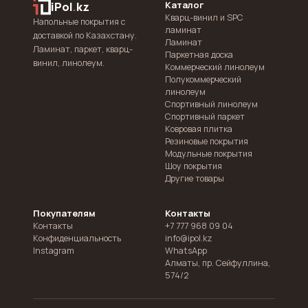
Каталог
iPol
.
kz
Кварц-винил и SPC
Напольные покрытия с
ламинат
доставкой по Казахстану.
Ламинат
Ламинат, паркет, кварц-
Паркетная доска
винил, линолеум.
Коммерческий линолеум
Полукоммерческий
линолеум
Спортивный линолеум
Спортивный паркет
Ковровая плитка
Резиновые покрытия
Модульные покрытия
Шоу покрытия
Другие товары
Покупателям
Контакты
Контакты
+7 777 968 09 04
Конфиденциальность
info@ipol.kz
Instagram
WhatsApp
Алматы
,
пр. Сейфуллина,
574/2