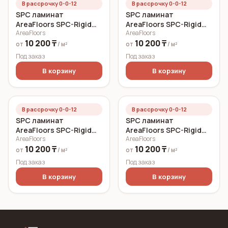
В рассрочку 0-0-12
В рассрочку 0-0-12
SPC ламинат
SPC ламинат
AreaFloors SPC-Rigid
AreaFloors SPC-Rigid
AreaFloors
AreaFloors
Click Дуб морской
Click Осенний дуб
10 200 ₸
10 200 ₸
750x150 6 мм
750x150 5 мм
от
/ м²
от
/ м²
Под заказ
Под заказ
В корзину
В корзину
В рассрочку 0-0-12
В рассрочку 0-0-12
SPC ламинат
SPC ламинат
AreaFloors SPC-Rigid
AreaFloors SPC-Rigid
AreaFloors
AreaFloors
Click Летний дуб
Click Весенний дуб
10 200 ₸
10 200 ₸
750x150 5 мм
750x150 5 мм
от
/ м²
от
/ м²
Под заказ
Под заказ
В корзину
В корзину