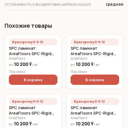
Устойчивость к воздействию мебели на рол
средняя
Похожие товары
В рассрочку 0-0-12
В рассрочку 0-0-12
SPC ламинат
SPC ламинат
AreaFloors SPC-Rigid
AreaFloors SPC-Rigid
AreaFloors
AreaFloors
Click Дуб морской
Click Осенний дуб
10 200 ₸
10 200 ₸
750x150 6 мм
750x150 5 мм
от
/ м²
от
/ м²
Под заказ
Под заказ
В корзину
В корзину
В рассрочку 0-0-12
В рассрочку 0-0-12
SPC ламинат
SPC ламинат
AreaFloors SPC-Rigid
AreaFloors SPC-Rigid
AreaFloors
AreaFloors
Click Летний дуб
Click Весенний дуб
10 200 ₸
10 200 ₸
750x150 5 мм
750x150 5 мм
от
/ м²
от
/ м²