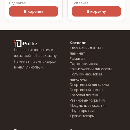
Под заказ
Под заказ
В корзину
В корзину
Каталог
iPol
.
kz
Кварц-винил и SPC
Напольные покрытия с
ламинат
доставкой по Казахстану.
Ламинат
Ламинат, паркет, кварц-
Паркетная доска
винил, линолеум.
Коммерческий линолеум
Полукоммерческий
линолеум
Спортивный линолеум
Спортивный паркет
Ковровая плитка
Резиновые покрытия
Модульные покрытия
Шоу покрытия
Другие товары