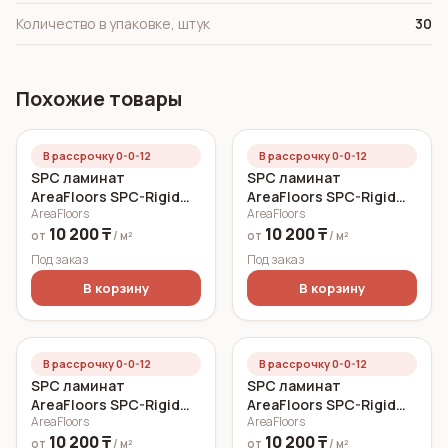
Количество в упаковке, штук
30
Похожие товары
В рассрочку 0-0-12
В рассрочку 0-0-12
SPC ламинат
SPC ламинат
AreaFloors SPC-Rigid
AreaFloors SPC-Rigid
AreaFloors
AreaFloors
Click Дуб морской
Click Осенний дуб
10 200 ₸
10 200 ₸
750x150 6 мм
750x150 5 мм
от
/ м²
от
/ м²
Под заказ
Под заказ
В корзину
В корзину
В рассрочку 0-0-12
В рассрочку 0-0-12
SPC ламинат
SPC ламинат
AreaFloors SPC-Rigid
AreaFloors SPC-Rigid
AreaFloors
AreaFloors
Click Летний дуб
Click Весенний дуб
10 200 ₸
10 200 ₸
750x150 5 мм
750x150 5 мм
от
/ м²
от
/ м²