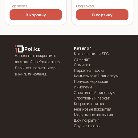
Под заказ
Под заказ
В корзину
В корзину
Каталог
iPol
.
kz
Кварц-винил и SPC
Напольные покрытия с
ламинат
доставкой по Казахстану.
Ламинат
Ламинат, паркет, кварц-
Паркетная доска
винил, линолеум.
Коммерческий линолеум
Полукоммерческий
линолеум
Спортивный линолеум
Спортивный паркет
Ковровая плитка
Резиновые покрытия
Модульные покрытия
Шоу покрытия
Другие товары