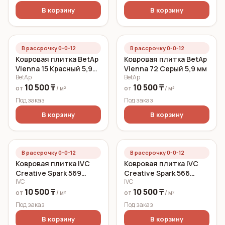
В корзину
В корзину
В рассрочку 0-0-12
В рассрочку 0-0-12
Ковровая плитка BetAp
Ковровая плитка BetAp
Vienna 15 Красный 5,9
Vienna 72 Серый 5,9 мм
BetAp
BetAp
мм
10 500 ₸
10 500 ₸
от
/ м²
от
/ м²
Под заказ
Под заказ
В корзину
В корзину
В рассрочку 0-0-12
В рассрочку 0-0-12
Ковровая плитка IVC
Ковровая плитка IVC
Creative Spark 569
Creative Spark 566
IVC
IVC
(Cерый, Сине-
(Сине-зеленый) 6,3 мм
10 500 ₸
10 500 ₸
зеленый) 6,3 мм
от
/ м²
от
/ м²
Под заказ
Под заказ
В корзину
В корзину