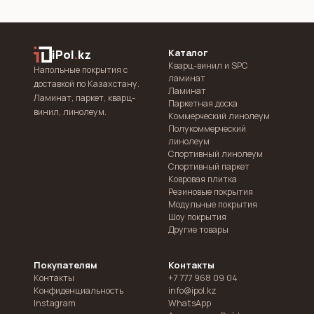
Каталог
iPol
.
kz
Кварц-винил и SPC
Напольные покрытия с
ламинат
доставкой по Казахстану.
Ламинат
Ламинат, паркет, кварц-
Паркетная доска
винил, линолеум.
Коммерческий линолеум
Полукоммерческий
линолеум
Спортивный линолеум
Спортивный паркет
Ковровая плитка
Резиновые покрытия
Модульные покрытия
Шоу покрытия
Другие товары
Покупателям
Контакты
Контакты
+7 777 968 09 04
Конфиденциальность
info@ipol.kz
Instagram
WhatsApp