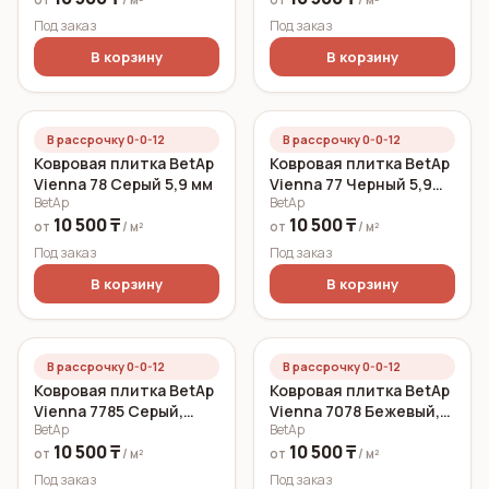
Под заказ
Под заказ
В корзину
В корзину
В рассрочку 0-0-12
В рассрочку 0-0-12
Ковровая плитка BetAp
Ковровая плитка BetAp
Vienna 78 Серый 5,9 мм
Vienna 77 Черный 5,9
BetAp
BetAp
мм
10 500 ₸
10 500 ₸
от
/ м²
от
/ м²
Под заказ
Под заказ
В корзину
В корзину
В рассрочку 0-0-12
В рассрочку 0-0-12
Ковровая плитка BetAp
Ковровая плитка BetAp
Vienna 7785 Серый,
Vienna 7078 Бежевый,
BetAp
BetAp
красный, белый 5,9 мм
темно-бежевый,
10 500 ₸
10 500 ₸
голубой 5,9 мм
от
/ м²
от
/ м²
Под заказ
Под заказ