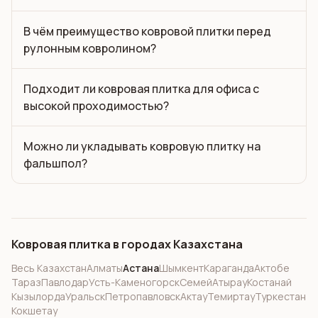
В чём преимущество ковровой плитки перед
рулонным ковролином?
Подходит ли ковровая плитка для офиса с
высокой проходимостью?
Можно ли укладывать ковровую плитку на
фальшпол?
Ковровая плитка в городах Казахстана
Весь Казахстан
Алматы
Астана
Шымкент
Караганда
Актобе
Тараз
Павлодар
Усть-Каменогорск
Семей
Атырау
Костанай
Кызылорда
Уральск
Петропавловск
Актау
Темиртау
Туркестан
Кокшетау