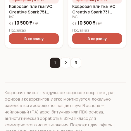
Ковровая плитка IVC
Ковровая плитка IVC
Creative Spark 751
Creative Spark 731
IVC
IVC
(Бежевый) 6,3 мм
(Бежевый) 6,3 мм
10 500 ₸
10 500 ₸
от
/ м²
от
/ м²
Под заказ
Под заказ
В корзину
В корзину
1
2
3
Ковровая плитка — модульное ковровое покрытие для
офисов и коворкингов: легко монтируется, локально
заменяется и хорошо поглощает шум. В основе —
нейлоновый (ПА) ворс, битумная или ПВХ-основа,
антистатическая обработка, 32–33 класс для
коммерческого использования. Подходит для: офисы,