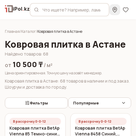
iPol
.
kz
Главная
/
Каталог
/
Ковровая плитка в Астане
Ковровая плитка в Астане
Найдено товаров
:
68
10 500 ₸
от
/ м²
Цена ориентировочная. Точную цену назовёт менеджер.
Ковровая плитка в Астане: 68 товаров в наличии и под заказ.
Шоурум и доставка по городу.
Фильтры
Популярные
В рассрочку 0-0-12
В рассрочку 0-0-12
Ковровая плитка BetAp
Ковровая плитка BetAp
Vienna 85 Темно-синий
Vienna 8458 Синий,