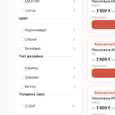
MASTER
Линолеум HA
5
PROFI
Corsa
3 900 ₸
5
от
/ м
Под заказ
Цвет
Коричневый
4
Серый
4
В рассрочку 0
Бежевый
2
Линолеум All
IVC
Тип дизайна
3 900 ₸
от
/ м
Под заказ
Камень
5
Дерево
4
Бетон
1
В рассрочку 0
Толщина (мм)
Линолеум PR
PROFI
2.000
10
3 900 ₸
от
/ м
Под заказ