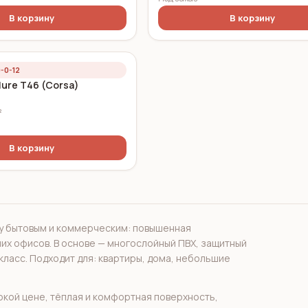
В корзину
В корзину
-0-12
lure T46 (Corsa)
²
В корзину
у бытовым и коммерческим: повышенная
их офисов. В основе — многослойный ПВХ, защитный
 класс. Подходит для: квартиры, дома, небольшие
кой цене, тёплая и комфортная поверхность,