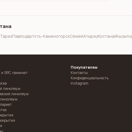
стана
Тараз
Павлодар
Усть-Каменогорск
Семей
Атырау
Костанай
Кызыло
Покупателям
 и SPC ламинат
Контакты
Конфиденциальность
оска
Instagram
й линолеум
ческий линолеум
 линолеум
паркет
итка
окрытия
покрытия
ия
ры