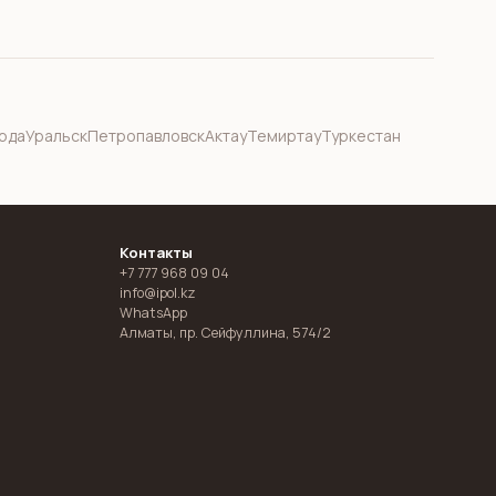
рда
Уральск
Петропавловск
Актау
Темиртау
Туркестан
Контакты
+7 777 968 09 04
info@ipol.kz
WhatsApp
Алматы
,
пр. Сейфуллина, 574/2