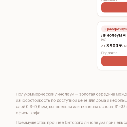
В рассрочку 0
Линолеум Al
IVC
3 900 ₸
от
/ м
Под заказ
Полукоммерческий линолеум — золотая середина межд
износостойкость по доступной цене для дома и небольш
слой 0,3–0,6 мм, вспененная или тканевая основа, 31–33
офисы, кафе.
Преимущества: прочнее бытового линолеума при невысо