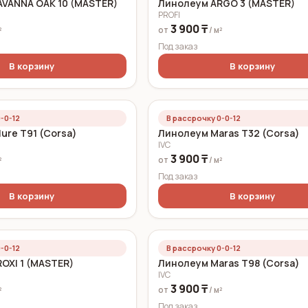
VANNA OAK 10 (MASTER)
Линолеум ARGO 3 (MASTER)
PROFI
3 900 ₸
²
от
/ м²
Под заказ
В корзину
В корзину
-0-12
В рассрочку 0-0-12
ure T91 (Corsa)
Линолеум Maras T32 (Corsa)
IVC
3 900 ₸
²
от
/ м²
Под заказ
В корзину
В корзину
-0-12
В рассрочку 0-0-12
OXI 1 (MASTER)
Линолеум Maras T98 (Corsa)
IVC
3 900 ₸
²
от
/ м²
Под заказ