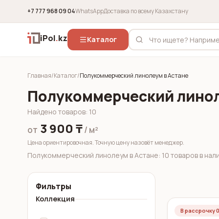
+7 777 968 09 04
WhatsApp
Доставка по всему Казахстану
iPol
.
kz
Каталог
Главная
/
Каталог
/
Полукоммерческий линолеум в Астане
Полукоммерческий линол
Найдено товаров
:
10
3 900 ₸
от
/ м²
Цена ориентировочная. Точную цену назовёт менеджер.
Полукоммерческий линолеум в Астане: 10 товаров в налич
Фильтры
Коллекция
В рассрочку 0