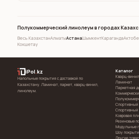
Полукоммерческий линолеум в городах Казах
Весь Казахстан
Алматы
Астана
Шымкент
Караганда
Актобе
Кокшетау
Каталог
iPol
.
kz
Кварц-винил
Напольные покрытия с доставкой по
Ламинат
Казахстану. Ламинат, паркет, кварц-винил,
Паркетная д
линолеум.
Коммерчески
Полукоммер
Спортивный
Спортивный 
Ковровая пл
Резиновые п
Модульные 
Шоу покрыт
Другие това