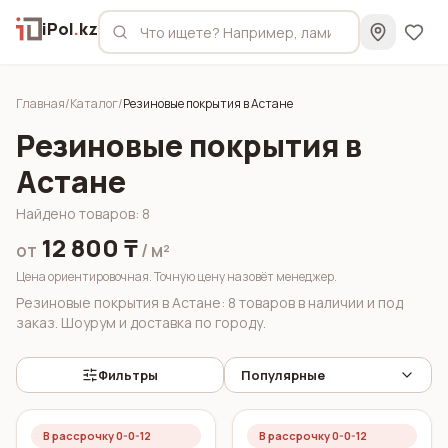
iPol
.
kz
Главная
/
Каталог
/
Резиновые покрытия в Астане
Резиновые покрытия в
Астане
Найдено товаров
:
8
12 800 ₸
от
/ м²
Цена ориентировочная. Точную цену назовёт менеджер.
Резиновые покрытия в Астане: 8 товаров в наличии и под
заказ. Шоурум и доставка по городу.
Фильтры
Популярные
В рассрочку 0-0-12
В рассрочку 0-0-12