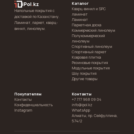
Каталог
iPol
.
kz
Кварц-винил и SPC
Напольные покрытия с
ламинат
доставкой по Казахстану.
Ламинат
Ламинат, паркет, кварц-
Паркетная доска
винил, линолеум.
Коммерческий линолеум
Полукоммерческий
линолеум
Спортивный линолеум
Спортивный паркет
Ковровая плитка
Резиновые покрытия
Модульные покрытия
Шоу покрытия
Другие товары
Покупателям
Контакты
Контакты
+7 777 968 09 04
Конфиденциальность
info@ipol.kz
Instagram
WhatsApp
Алматы
,
пр. Сейфуллина,
574/2