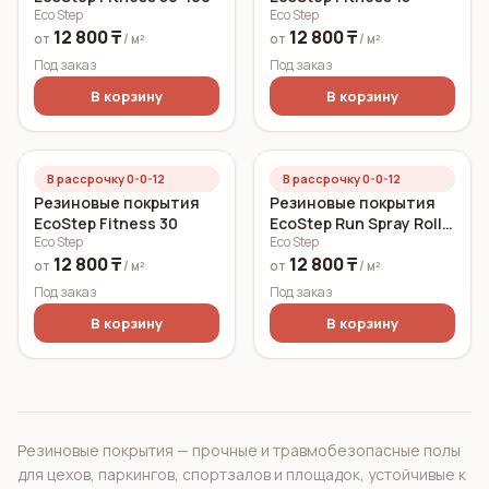
Eco Step
Eco Step
12 800 ₸
12 800 ₸
от
/ м²
от
/ м²
Под заказ
Под заказ
В корзину
В корзину
В рассрочку 0-0-12
В рассрочку 0-0-12
Резиновые покрытия
Резиновые покрытия
EcoStep Fitness 30
EcoStep Run Spray Roll
Eco Step
Eco Step
(World Athletics)
12 800 ₸
12 800 ₸
от
/ м²
от
/ м²
Под заказ
Под заказ
В корзину
В корзину
Резиновые покрытия — прочные и травмобезопасные полы
для цехов, паркингов, спортзалов и площадок, устойчивые к