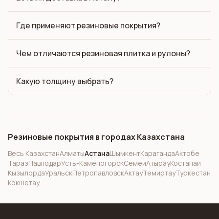
Где применяют резиновые покрытия?
Чем отличаются резиновая плитка и рулоны?
Какую толщину выбрать?
Резиновые покрытия в городах Казахстана
Весь Казахстан
Алматы
Астана
Шымкент
Караганда
Актобе
Тараз
Павлодар
Усть-Каменогорск
Семей
Атырау
Костанай
Кызылорда
Уральск
Петропавловск
Актау
Темиртау
Туркестан
Кокшетау